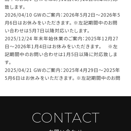
致します。
2026/04/10
GWのご案内：2026年5月2日～2026年5
月6日はお休みをいただきます。 ※左記期間中のお問
い合わせは5月7日以降対応いたします。
2025/12/24
年末年始休業のご案内：2025年12月27
日～2026年1月4日はお休みをいただきます。 ※左
記期間中のお問い合わせは1月5日以降に対応致しま
す。
2025/04/21
GWのご案内：2025年4月29日～2025年
5月6日はお休みをいただきます。 ※左記期間中のお問
い合わせは5月7日以降対応いたします。
2025/02/14
O2 OKINAWA OFFICE増床のお知らせ。
本館よりすぐのエリアに泉崎別館がオープンします。お
得なプランをご用意
CONTACT
2025/02/13
ついにF区画とSS区画に空き予定出まし
た！詳細お問い合わせください。※問合せをいただいた