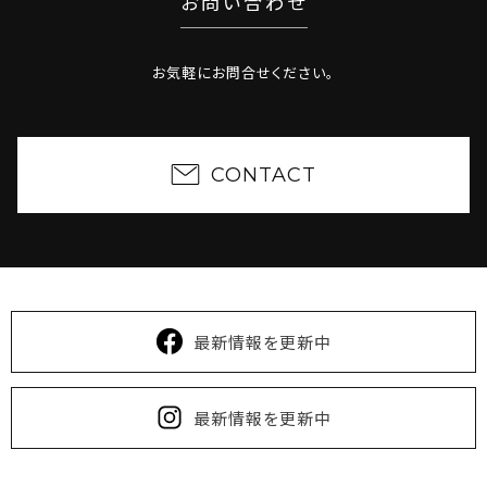
お問い合わせ
時点で満室となっている可能性もございますのでご了
承ください。
2025/01/15
【終了しました】大規模カンファレンス開
お気軽にお問合せください。
催！＜沖縄イノベーションカンファレンス #2＞
2024/12/01
O2 OKINAWA OFFICE は3周年を迎え
ました
CONTACT
2024/11/22
【終了しました】イベント開催のお知らせ
（12/12）
2024/08/02
夏季休業のご案内：2024年8月13日～
15日はお休みをいただきます。 ※左記期間中のお問
い合わせは8月16日以降に対応致します。
2024/04/26
ECサイトオープンのお知らせ： 2024年4
最新情報を更新中
月30日より、沖縄県産観葉植物を販売する 「O2
Garage Farm」ECサイトがオープンします。
https://twothecore.tokyo/greendesign/item/
最新情報を更新中
2022/09/27
＜いよいよ9/28が最終日＞沖縄県産観