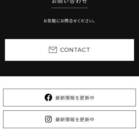
お問い合わせ
時点で満室となっている可能性もございますのでご了
承ください。
2025/01/15
【終了しました】大規模カンファレンス開
お気軽にお問合せください。
催！＜沖縄イノベーションカンファレンス #2＞
2024/12/01
O2 OKINAWA OFFICE は3周年を迎え
ました
CONTACT
2024/11/22
【終了しました】イベント開催のお知らせ
（12/12）
2024/08/02
夏季休業のご案内：2024年8月13日～
15日はお休みをいただきます。 ※左記期間中のお問
い合わせは8月16日以降に対応致します。
2024/04/26
ECサイトオープンのお知らせ： 2024年4
最新情報を更新中
月30日より、沖縄県産観葉植物を販売する 「O2
Garage Farm」ECサイトがオープンします。
https://twothecore.tokyo/greendesign/item/
最新情報を更新中
2022/09/27
＜いよいよ9/28が最終日＞沖縄県産観