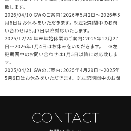
致します。
2026/04/10
GWのご案内：2026年5月2日～2026年5
月6日はお休みをいただきます。 ※左記期間中のお問
い合わせは5月7日以降対応いたします。
2025/12/24
年末年始休業のご案内：2025年12月27
日～2026年1月4日はお休みをいただきます。 ※左
記期間中のお問い合わせは1月5日以降に対応致しま
す。
2025/04/21
GWのご案内：2025年4月29日～2025年
5月6日はお休みをいただきます。 ※左記期間中のお問
い合わせは5月7日以降対応いたします。
2025/02/14
O2 OKINAWA OFFICE増床のお知らせ。
本館よりすぐのエリアに泉崎別館がオープンします。お
得なプランをご用意
CONTACT
2025/02/13
ついにF区画とSS区画に空き予定出まし
た！詳細お問い合わせください。※問合せをいただいた