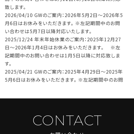
致します。
2026/04/10
GWのご案内：2026年5月2日～2026年5
月6日はお休みをいただきます。 ※左記期間中のお問
い合わせは5月7日以降対応いたします。
2025/12/24
年末年始休業のご案内：2025年12月27
日～2026年1月4日はお休みをいただきます。 ※左
記期間中のお問い合わせは1月5日以降に対応致しま
す。
2025/04/21
GWのご案内：2025年4月29日～2025年
5月6日はお休みをいただきます。 ※左記期間中のお問
い合わせは5月7日以降対応いたします。
2025/02/14
O2 OKINAWA OFFICE増床のお知らせ。
本館よりすぐのエリアに泉崎別館がオープンします。お
得なプランをご用意
CONTACT
2025/02/13
ついにF区画とSS区画に空き予定出まし
た！詳細お問い合わせください。※問合せをいただいた