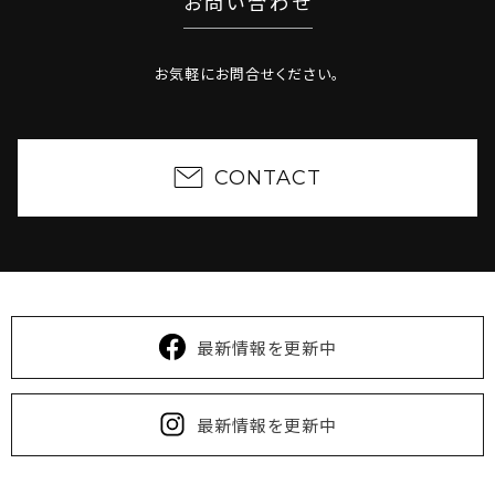
お問い合わせ
時点で満室となっている可能性もございますのでご了
承ください。
2025/01/15
【終了しました】大規模カンファレンス開
お気軽にお問合せください。
催！＜沖縄イノベーションカンファレンス #2＞
2024/12/01
O2 OKINAWA OFFICE は3周年を迎え
ました
CONTACT
2024/11/22
【終了しました】イベント開催のお知らせ
（12/12）
2024/08/02
夏季休業のご案内：2024年8月13日～
15日はお休みをいただきます。 ※左記期間中のお問
い合わせは8月16日以降に対応致します。
2024/04/26
ECサイトオープンのお知らせ： 2024年4
最新情報を更新中
月30日より、沖縄県産観葉植物を販売する 「O2
Garage Farm」ECサイトがオープンします。
https://twothecore.tokyo/greendesign/item/
最新情報を更新中
2022/09/27
＜いよいよ9/28が最終日＞沖縄県産観