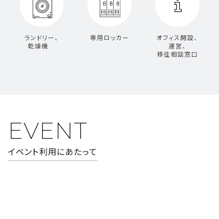
ランドリー、
専用ロッカー
オフィス開設、
乾燥機
運営、
移住相談窓口
EVENT
イベント利用にあたって
最大40名規模のイベントを開催可能です。
個室契約や月額会員だけでなく、ご利用規約にご同意いただいた会員
でない方の持ち込み企画も歓迎です。イベント主催者（もしくは主催団